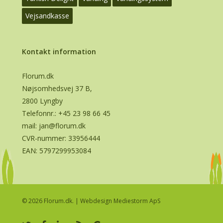
Vejsandkasse
Kontakt information
Florum.dk
Nøjsomhedsvej 37 B,
2800 Lyngby
Telefonnr.:
+45 23 98 66 45
mail:
jan@florum.dk
CVR-nummer: 33956444
EAN: 5797299953084
© 2026 Florum.dk. |
Webdesign Mediestorm ApS