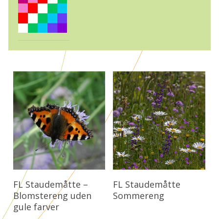
Læs Mere
Læs Mere
FL Staudemåtte –
FL Staudemåtte
Blomstereng uden
Sommereng
gule farver