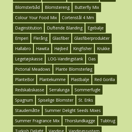
Blomsterbåd
Blomstereng
Butterfly Mix
Colour Your Food Mix
Cortenstål 4 Mm
Daginstitution
Duftende Blanding
Egebalje
Emperi
Flerårig
Glasfiber
Glasfiberprodukter
Hallabro
Hawita
Højbed
Kingfisher
Krukke
Legetøjskasse
LOG-Vandingstank
Oas
Pictorial Meadows
Plante Blomsterløg
PlanteBor
Plantekumme
Plastbalje
Red Gorilla
Redskabskasse
Serralunga
Sommerfugle
Spagnum
Spiselige Blomster
St. Eriks
Staudemåtte
Summer Delight Seeds Mixes
Summer Fragrance Mix
Thorslundkagge
Tubtrug
Turkish Delight
Vanding
Vandingssystem