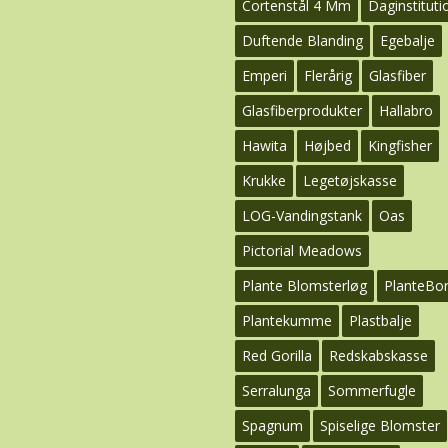
Cortenstål 4 Mm
Daginstituti
Duftende Blanding
Egebalje
Emperi
Flerårig
Glasfiber
Glasfiberprodukter
Hallabro
Hawita
Højbed
Kingfisher
Krukke
Legetøjskasse
LOG-Vandingstank
Oas
Pictorial Meadows
Plante Blomsterløg
PlanteBo
Plantekumme
Plastbalje
Red Gorilla
Redskabskasse
Serralunga
Sommerfugle
Spagnum
Spiselige Blomster