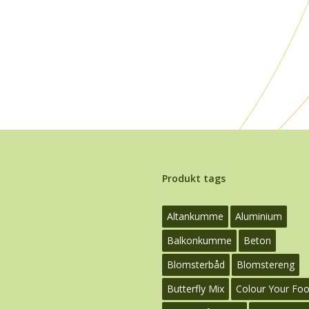
Produkt tags
Altankumme
Aluminium
Balkonkumme
Beton
Blomsterbåd
Blomstereng
Butterfly Mix
Colour Your Fo