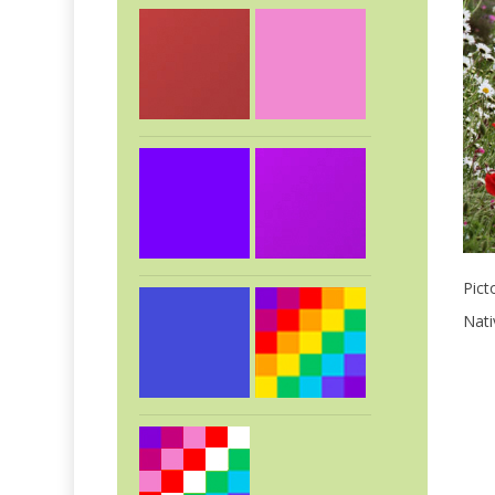
Pict
Nat