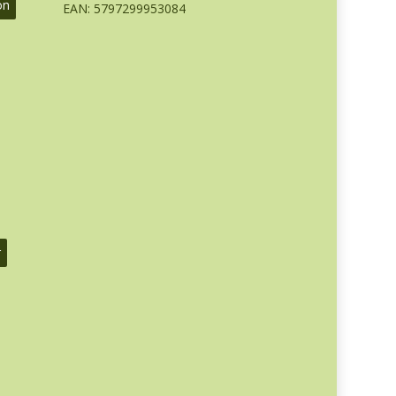
on
EAN: 5797299953084
r