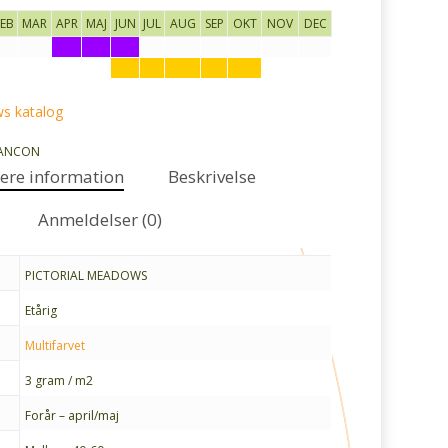
FEB
MAR
APR
MAJ
JUN
JUL
AUG
SEP
OKT
NOV
DEC
s katalog
ANCON
gere information
Beskrivelse
Anmeldelser (0)
PICTORIAL MEADOWS
Etårig
Multifarvet
3 gram / m2
Forår – april/maj