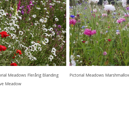
Læs Mere
Læs Mere
orial Meadows Flerårig Blanding
Pictorial Meadows Marshmallo
ive Meadow