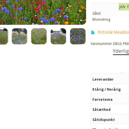
JAN
Såtid
Blomstring
Pictorial Meadow
Varenummer (SKU):
PM
Yderli
Leverandør
Etårig / flerårig
Farvetema
Såtæthed
Såtidspunkt