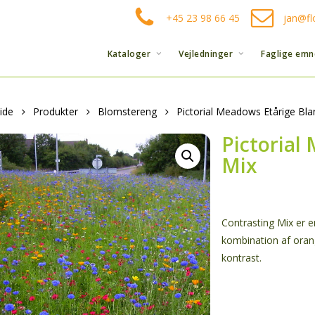
+45 23 98 66 45
jan@fl
Kataloger
Vejledninger
Faglige emn
ide
Produkter
Blomstereng
Pictorial Meadows Etårige Bla
Pictorial
Mix
Contrasting Mix er 
kombination af oran
kontrast.