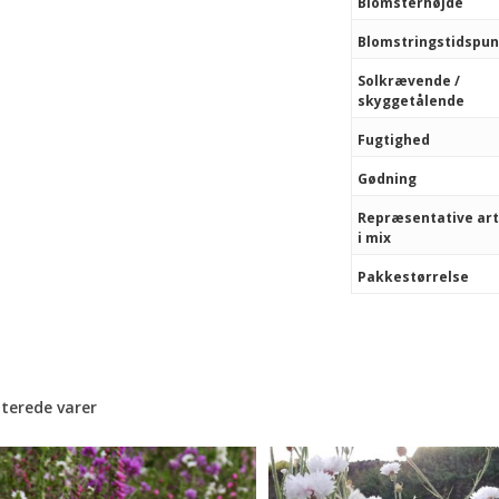
Blomsterhøjde
Blomstringstidspu
Solkrævende /
skyggetålende
Fugtighed
Gødning
Repræsentative ar
i mix
Pakkestørrelse
aterede varer