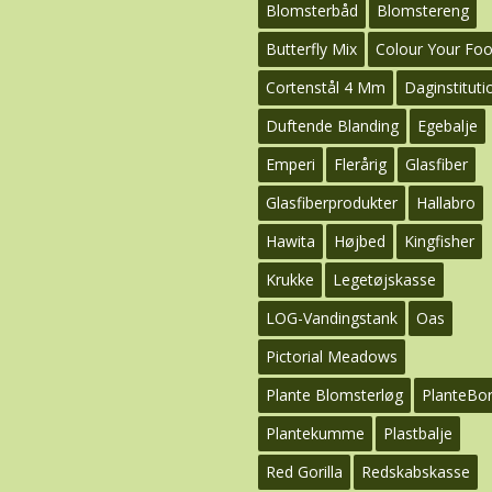
Blomsterbåd
Blomstereng
Butterfly Mix
Colour Your Fo
Cortenstål 4 Mm
Daginstituti
Duftende Blanding
Egebalje
Emperi
Flerårig
Glasfiber
Glasfiberprodukter
Hallabro
Hawita
Højbed
Kingfisher
Krukke
Legetøjskasse
LOG-Vandingstank
Oas
Pictorial Meadows
Plante Blomsterløg
PlanteBo
Plantekumme
Plastbalje
Red Gorilla
Redskabskasse