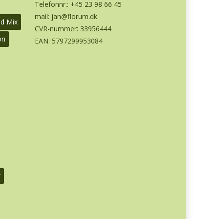
Telefonnr.:
+45 23 98 66 45
mail:
jan@florum.dk
od Mix
CVR-nummer: 33956444
on
EAN: 5797299953084
r