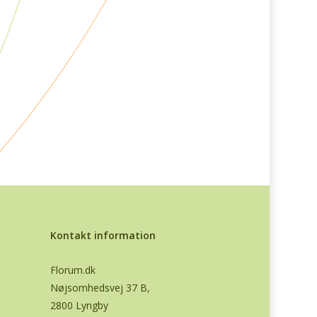
Kontakt information
Florum.dk
Nøjsomhedsvej 37 B,
2800 Lyngby