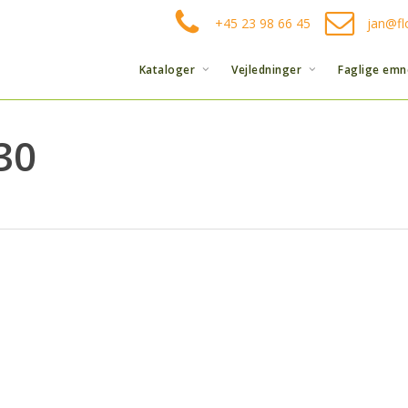
+45 23 98 66 45
jan@fl
Kataloger
Vejledninger
Faglige emn
30