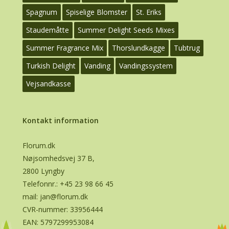
Spagnum
Spiselige Blomster
St. Eriks
Staudemåtte
Summer Delight Seeds Mixes
Summer Fragrance Mix
Thorslundkagge
Tubtrug
Turkish Delight
Vanding
Vandingssystem
Vejsandkasse
Kontakt information
Florum.dk
Nøjsomhedsvej 37 B,
2800 Lyngby
Telefonnr.:
+45 23 98 66 45
mail:
jan@florum.dk
CVR-nummer: 33956444
EAN: 5797299953084