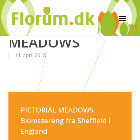
PICTORIAL
MEADOWS
11. april 2018
PICTORIAL MEADOWS:
Blomstereng fra Sheffield I
England