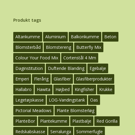
Produkt tags
Altankumme
Aluminium
Balkonkumme
Beton
Blomsterbåd
Blomstereng
Butterfly Mix
Colour Your Food Mix
Cortenstål 4 Mm
Daginstitution
Duftende Blanding
Egebalje
Emperi
Flerårig
Glasfiber
Glasfiberprodukter
Hallabro
Hawita
Højbed
Kingfisher
Krukke
Legetøjskasse
LOG-Vandingstank
Oas
Pictorial Meadows
Plante Blomsterløg
PlanteBor
Plantekumme
Plastbalje
Red Gorilla
Redskabskasse
Serralunga
Sommerfugle