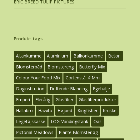
ERIC BREED TULIP PICTURES
Produkt tags
Altankumme
Aluminium
Balkonkumme
Beton
Blomsterbåd
Blomstereng
Butterfly Mix
Colour Your Food Mix
Cortenstål 4 Mm
Daginstitution
Duftende Blanding
Egebalje
Emperi
Flerårig
Glasfiber
Glasfiberprodukter
Hallabro
Hawita
Højbed
Kingfisher
Krukke
Legetøjskasse
LOG-Vandingstank
Oas
Pictorial Meadows
Plante Blomsterløg