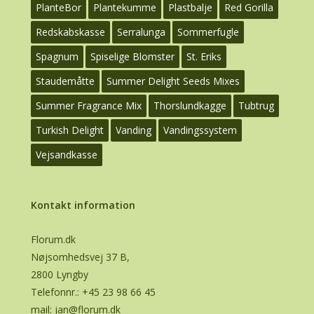
PlanteBor
Plantekumme
Plastbalje
Red Gorilla
Redskabskasse
Serralunga
Sommerfugle
Spagnum
Spiselige Blomster
St. Eriks
Staudemåtte
Summer Delight Seeds Mixes
Summer Fragrance Mix
Thorslundkagge
Tubtrug
Turkish Delight
Vanding
Vandingssystem
Vejsandkasse
Kontakt information
Florum.dk
Nøjsomhedsvej 37 B,
2800 Lyngby
Telefonnr.:
+45 23 98 66 45
mail:
jan@florum.dk