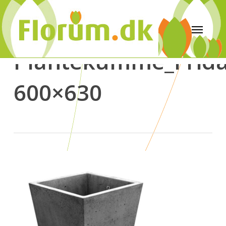
Plantekumme_Frida
600×630