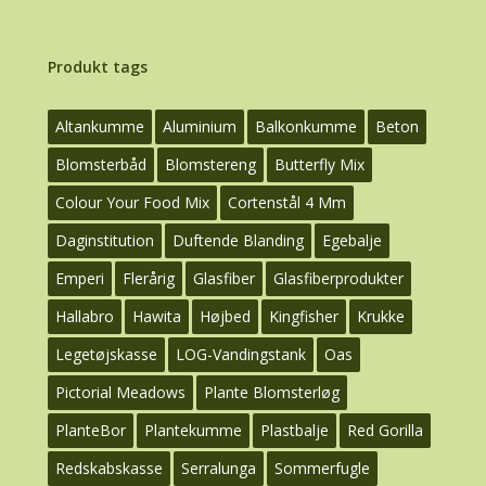
Produkt tags
Altankumme
Aluminium
Balkonkumme
Beton
Blomsterbåd
Blomstereng
Butterfly Mix
Colour Your Food Mix
Cortenstål 4 Mm
Daginstitution
Duftende Blanding
Egebalje
Emperi
Flerårig
Glasfiber
Glasfiberprodukter
Hallabro
Hawita
Højbed
Kingfisher
Krukke
Legetøjskasse
LOG-Vandingstank
Oas
Pictorial Meadows
Plante Blomsterløg
PlanteBor
Plantekumme
Plastbalje
Red Gorilla
Redskabskasse
Serralunga
Sommerfugle