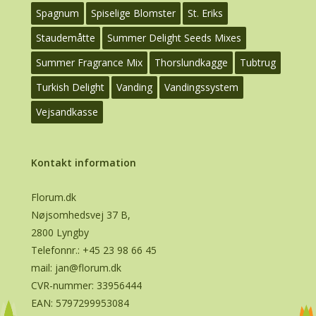
Spagnum
Spiselige Blomster
St. Eriks
Staudemåtte
Summer Delight Seeds Mixes
Summer Fragrance Mix
Thorslundkagge
Tubtrug
Turkish Delight
Vanding
Vandingssystem
Vejsandkasse
Kontakt information
Florum.dk
Nøjsomhedsvej 37 B,
2800 Lyngby
Telefonnr.:
+45 23 98 66 45
mail:
jan@florum.dk
CVR-nummer: 33956444
EAN: 5797299953084