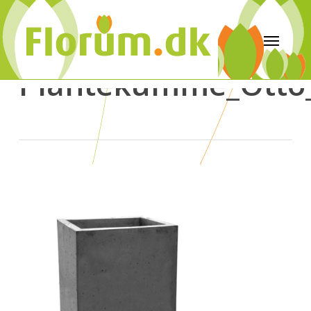
Plantekumme_Otto_