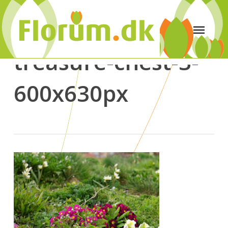
treasure-chest-3-
600x630px