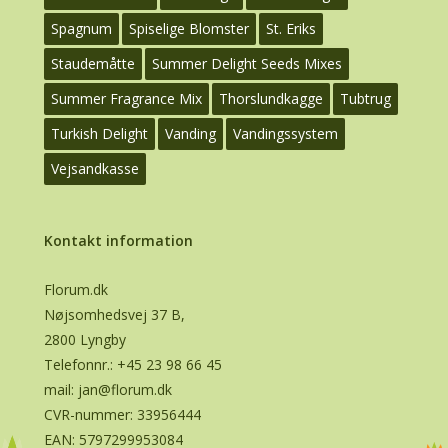
Spagnum
Spiselige Blomster
St. Eriks
Staudemåtte
Summer Delight Seeds Mixes
Summer Fragrance Mix
Thorslundkagge
Tubtrug
Turkish Delight
Vanding
Vandingssystem
Vejsandkasse
Kontakt information
Florum.dk
Nøjsomhedsvej 37 B,
2800 Lyngby
Telefonnr.:
+45 23 98 66 45
mail:
jan@florum.dk
CVR-nummer: 33956444
EAN: 5797299953084