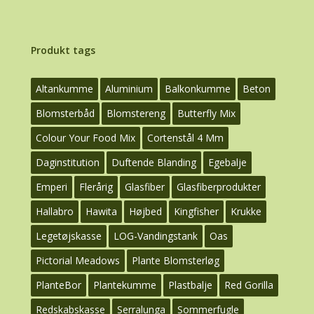
Produkt tags
Altankumme
Aluminium
Balkonkumme
Beton
Blomsterbåd
Blomstereng
Butterfly Mix
Colour Your Food Mix
Cortenstål 4 Mm
Daginstitution
Duftende Blanding
Egebalje
Emperi
Flerårig
Glasfiber
Glasfiberprodukter
Hallabro
Hawita
Højbed
Kingfisher
Krukke
Legetøjskasse
LOG-Vandingstank
Oas
Pictorial Meadows
Plante Blomsterløg
PlanteBor
Plantekumme
Plastbalje
Red Gorilla
Redskabskasse
Serralunga
Sommerfugle