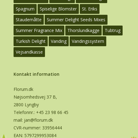
Spagnum
Spiselige Blomster
St. Eriks
Staudemåtte
Summer Delight Seeds Mixes
Summer Fragrance Mix
Thorslundkagge
Tubtrug
Turkish Delight
Vanding
Vandingssystem
Vejsandkasse
Kontakt information
Florum.dk
Nøjsomhedsvej 37 B,
2800 Lyngby
Telefonnr.:
+45 23 98 66 45
mail:
jan@florum.dk
CVR-nummer: 33956444
EAN: 5797299953084