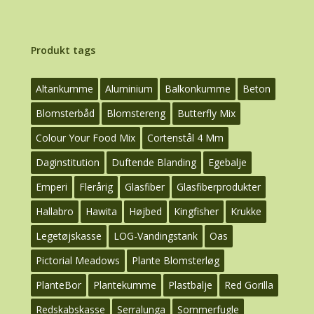
Produkt tags
Altankumme
Aluminium
Balkonkumme
Beton
Blomsterbåd
Blomstereng
Butterfly Mix
Colour Your Food Mix
Cortenstål 4 Mm
Daginstitution
Duftende Blanding
Egebalje
Emperi
Flerårig
Glasfiber
Glasfiberprodukter
Hallabro
Hawita
Højbed
Kingfisher
Krukke
Legetøjskasse
LOG-Vandingstank
Oas
Pictorial Meadows
Plante Blomsterløg
PlanteBor
Plantekumme
Plastbalje
Red Gorilla
Redskabskasse
Serralunga
Sommerfugle