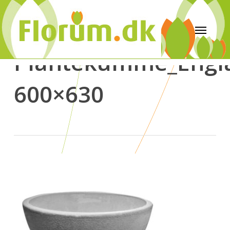
Plantekumme_Engla
600×630