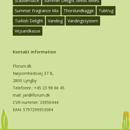
Staudemåtte
Summer Delight Seeds Mixes
Summer Fragrance Mix
Thorslundkagge
Tubtrug
Turkish Delight
Vanding
Vandingssystem
Vejsandkasse
Kontakt information
Florum.dk
Nøjsomhedsvej 37 B,
2800 Lyngby
Telefonnr.:
+45 23 98 66 45
mail:
jan@florum.dk
CVR-nummer: 33956444
EAN: 5797299953084