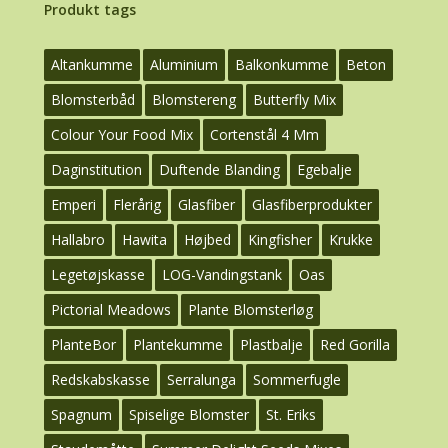
Produkt tags
Altankumme
Aluminium
Balkonkumme
Beton
Blomsterbåd
Blomstereng
Butterfly Mix
Colour Your Food Mix
Cortenstål 4 Mm
Daginstitution
Duftende Blanding
Egebalje
Emperi
Flerårig
Glasfiber
Glasfiberprodukter
Hallabro
Hawita
Højbed
Kingfisher
Krukke
Legetøjskasse
LOG-Vandingstank
Oas
Pictorial Meadows
Plante Blomsterløg
PlanteBor
Plantekumme
Plastbalje
Red Gorilla
Redskabskasse
Serralunga
Sommerfugle
Spagnum
Spiselige Blomster
St. Eriks