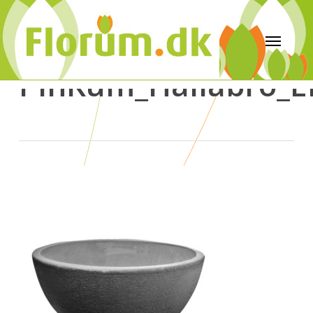
PlnKum_Hallabro_E