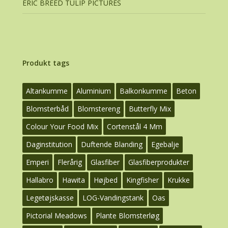
ERIC BREED TULIP PICTURES
Produkt tags
Altankumme
Aluminium
Balkonkumme
Beton
Blomsterbåd
Blomstereng
Butterfly Mix
Colour Your Food Mix
Cortenstål 4 Mm
Daginstitution
Duftende Blanding
Egebalje
Emperi
Flerårig
Glasfiber
Glasfiberprodukter
Hallabro
Hawita
Højbed
Kingfisher
Krukke
Legetøjskasse
LOG-Vandingstank
Oas
Pictorial Meadows
Plante Blomsterløg