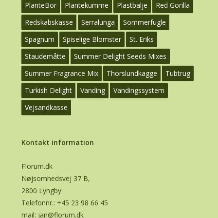
PlanteBor
Plantekumme
Plastbalje
Red Gorilla
Redskabskasse
Serralunga
Sommerfugle
Spagnum
Spiselige Blomster
St. Eriks
Staudemåtte
Summer Delight Seeds Mixes
Summer Fragrance Mix
Thorslundkagge
Tubtrug
Turkish Delight
Vanding
Vandingssystem
Vejsandkasse
Kontakt information
Florum.dk
Nøjsomhedsvej 37 B,
2800 Lyngby
Telefonnr.:
+45 23 98 66 45
mail:
jan@florum.dk