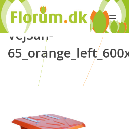
VejSan-
65_orange_left_600