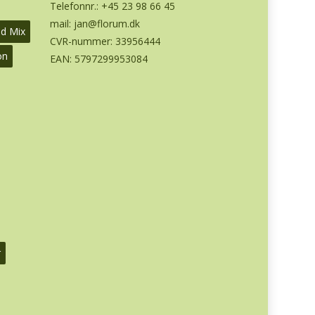
Telefonnr.:
+45 23 98 66 45
mail:
jan@florum.dk
od Mix
CVR-nummer: 33956444
on
EAN: 5797299953084
r