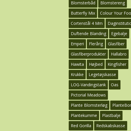
Blomsterbåd
Blomstereng
Butterfly Mix
Colour Your Fo
Cortenstål 4 Mm
Daginstituti
Duftende Blanding
Egebalje
Emperi
Flerårig
Glasfiber
Glasfiberprodukter
Hallabro
Hawita
Højbed
Kingfisher
Krukke
Legetøjskasse
LOG-Vandingstank
Oas
Pictorial Meadows
Plante Blomsterløg
PlanteBo
Plantekumme
Plastbalje
Red Gorilla
Redskabskasse