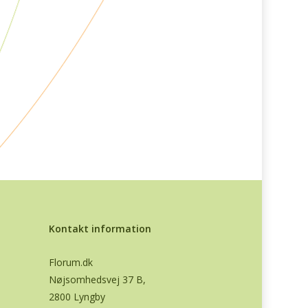
Kontakt information
Florum.dk
Nøjsomhedsvej 37 B,
2800 Lyngby