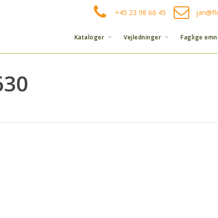
+45 23 98 66 45
jan@fl
Kataloger
Vejledninger
Faglige emn
630