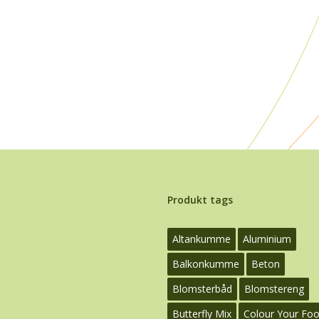
Produkt tags
Altankumme
Aluminium
Balkonkumme
Beton
Blomsterbåd
Blomstereng
Butterfly Mix
Colour Your Fo