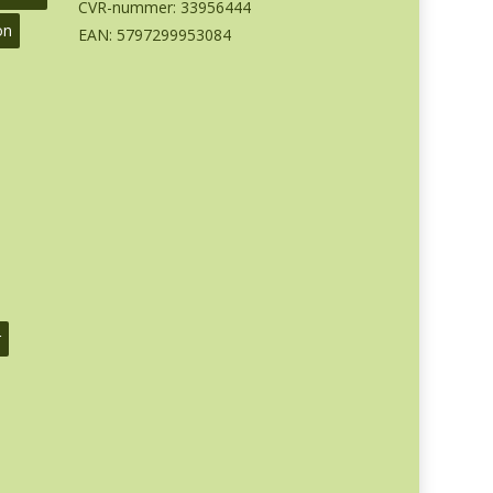
CVR-nummer: 33956444
on
EAN: 5797299953084
r