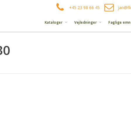
+45 23 98 66 45
jan@fl
Kataloger
Vejledninger
Faglige emn
30