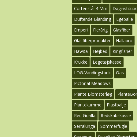
Cortenstål 4 Mm
Daginstituti
Duftende Blanding
Egebalje
Emperi
Flerårig
Glasfiber
Glasfiberprodukter
Hallabro
Hawita
Højbed
Kingfisher
Krukke
Legetøjskasse
LOG-Vandingstank
Oas
Pictorial Meadows
Plante Blomsterløg
PlanteBo
Plantekumme
Plastbalje
Red Gorilla
Redskabskasse
Serralunga
Sommerfugle
Spagnum
Spiselige Blomster