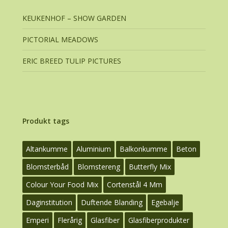
KEUKENHOF – SHOW GARDEN
PICTORIAL MEADOWS
ERIC BREED TULIP PICTURES
Produkt tags
Altankumme
Aluminium
Balkonkumme
Beton
Blomsterbåd
Blomstereng
Butterfly Mix
Colour Your Food Mix
Cortenstål 4 Mm
Daginstitution
Duftende Blanding
Egebalje
Emperi
Flerårig
Glasfiber
Glasfiberprodukter