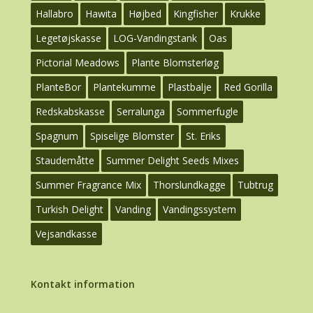
Hallabro
Hawita
Højbed
Kingfisher
Krukke
Legetøjskasse
LOG-Vandingstank
Oas
Pictorial Meadows
Plante Blomsterløg
PlanteBor
Plantekumme
Plastbalje
Red Gorilla
Redskabskasse
Serralunga
Sommerfugle
Spagnum
Spiselige Blomster
St. Eriks
Staudemåtte
Summer Delight Seeds Mixes
Summer Fragrance Mix
Thorslundkagge
Tubtrug
Turkish Delight
Vanding
Vandingssystem
Vejsandkasse
Kontakt information