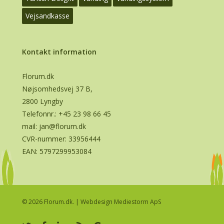
Vejsandkasse
Kontakt information
Florum.dk
Nøjsomhedsvej 37 B,
2800 Lyngby
Telefonnr.:
+45 23 98 66 45
mail:
jan@florum.dk
CVR-nummer: 33956444
EAN: 5797299953084
© 2026 Florum.dk. |
Webdesign Mediestorm ApS