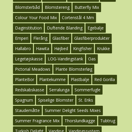
Blomsterbåd
Blomstereng
Butterfly Mix
Colour Your Food Mix
Cortenstål 4 Mm
Daginstitution
Duftende Blanding
Egebalje
Emperi
Flerårig
Glasfiber
Glasfiberprodukter
Hallabro
Hawita
Højbed
Kingfisher
Krukke
Legetøjskasse
LOG-Vandingstank
Oas
Pictorial Meadows
Plante Blomsterløg
PlanteBor
Plantekumme
Plastbalje
Red Gorilla
Redskabskasse
Serralunga
Sommerfugle
Spagnum
Spiselige Blomster
St. Eriks
Staudemåtte
Summer Delight Seeds Mixes
Summer Fragrance Mix
Thorslundkagge
Tubtrug
Turkish Delight
Vanding
Vandingssystem