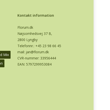
Kontakt information
Florum.dk
Nøjsomhedsvej 37 B,
2800 Lyngby
Telefonnr.:
+45 23 98 66 45
mail:
jan@florum.dk
od Mix
CVR-nummer: 33956444
on
EAN: 5797299953084