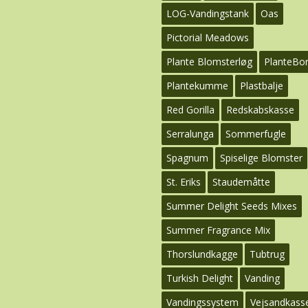
LOG-Vandingstank
Oas
Pictorial Meadows
Plante Blomsterløg
PlanteBo
Plantekumme
Plastbalje
Red Gorilla
Redskabskasse
Serralunga
Sommerfugle
Spagnum
Spiselige Blomster
St. Eriks
Staudemåtte
Summer Delight Seeds Mixes
Summer Fragrance Mix
Thorslundkagge
Tubtrug
Turkish Delight
Vanding
Vandingssystem
Vejsandkass