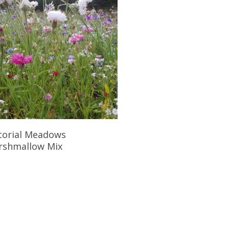
Læs Mere
torial Meadows
rshmallow Mix