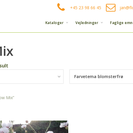
+45 23 98 66 45
jan@fl
Kataloger
Vejledninger
Faglige emn
ix
sult
Farvetema blomsterfrø
ow Mix”