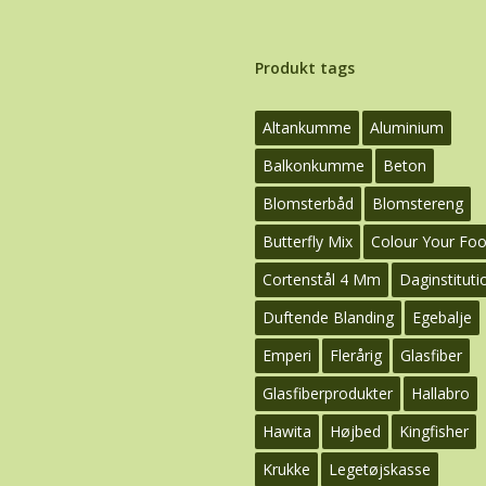
Produkt tags
Altankumme
Aluminium
Balkonkumme
Beton
Blomsterbåd
Blomstereng
Butterfly Mix
Colour Your Fo
Cortenstål 4 Mm
Daginstituti
Duftende Blanding
Egebalje
Emperi
Flerårig
Glasfiber
Glasfiberprodukter
Hallabro
Hawita
Højbed
Kingfisher
Krukke
Legetøjskasse