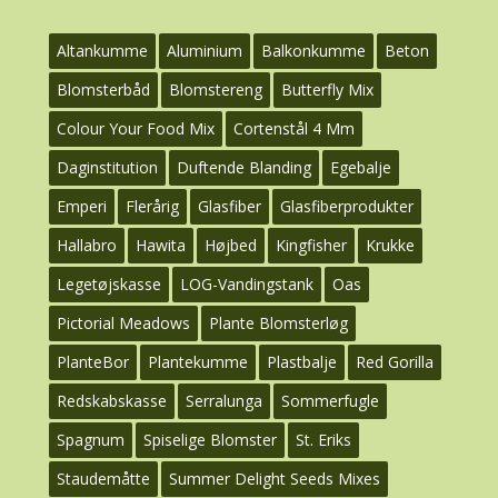
Altankumme
Aluminium
Balkonkumme
Beton
Blomsterbåd
Blomstereng
Butterfly Mix
Colour Your Food Mix
Cortenstål 4 Mm
Daginstitution
Duftende Blanding
Egebalje
Emperi
Flerårig
Glasfiber
Glasfiberprodukter
Hallabro
Hawita
Højbed
Kingfisher
Krukke
Legetøjskasse
LOG-Vandingstank
Oas
Pictorial Meadows
Plante Blomsterløg
PlanteBor
Plantekumme
Plastbalje
Red Gorilla
Redskabskasse
Serralunga
Sommerfugle
Spagnum
Spiselige Blomster
St. Eriks
Staudemåtte
Summer Delight Seeds Mixes