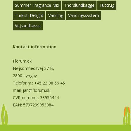
Summer Fragrance Mix
Thorslundkagge
Tubtrug
Turkish Delight
Vanding
Vandingssystem
Vejsandkasse
Kontakt information
Florum.dk
Nøjsomhedsvej 37 B,
2800 Lyngby
Telefonnr.:
+45 23 98 66 45
mail:
jan@florum.dk
CVR-nummer: 33956444
EAN: 5797299953084