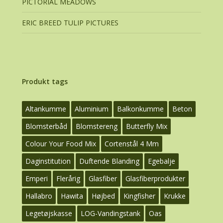
PICTORIAL MEADOWS
ERIC BREED TULIP PICTURES
Produkt tags
Altankumme
Aluminium
Balkonkumme
Beton
Blomsterbåd
Blomstereng
Butterfly Mix
Colour Your Food Mix
Cortenstål 4 Mm
Daginstitution
Duftende Blanding
Egebalje
Emperi
Flerårig
Glasfiber
Glasfiberprodukter
Hallabro
Hawita
Højbed
Kingfisher
Krukke
Legetøjskasse
LOG-Vandingstank
Oas