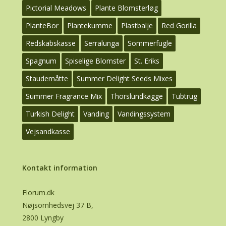
Pictorial Meadows
Plante Blomsterløg
PlanteBor
Plantekumme
Plastbalje
Red Gorilla
Redskabskasse
Serralunga
Sommerfugle
Spagnum
Spiselige Blomster
St. Eriks
Staudemåtte
Summer Delight Seeds Mixes
Summer Fragrance Mix
Thorslundkagge
Tubtrug
Turkish Delight
Vanding
Vandingssystem
Vejsandkasse
Kontakt information
Florum.dk
Nøjsomhedsvej 37 B,
2800 Lyngby