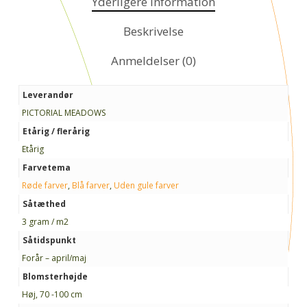
Yderligere information
Beskrivelse
Anmeldelser (0)
Leverandør
PICTORIAL MEADOWS
Etårig / flerårig
Etårig
Farvetema
Røde farver
,
Blå farver
,
Uden gule farver
Såtæthed
3 gram / m2
Såtidspunkt
Forår – april/maj
Blomsterhøjde
Høj, 70 -100 cm