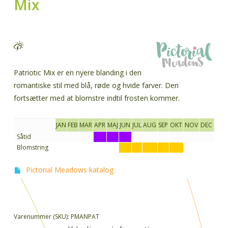
Mix
Patriotic Mix er en nyere blanding i den
romantiske stil med blå, røde og hvide farver. Den
fortsætter med at blomstre indtil frosten kommer.
JAN
FEB
MAR
APR
MAJ
JUN
JUL
AUG
SEP
OKT
NOV
DEC
Såtid
Blomstring
Pictorial Meadows katalog
Varenummer (SKU):
PMANPAT