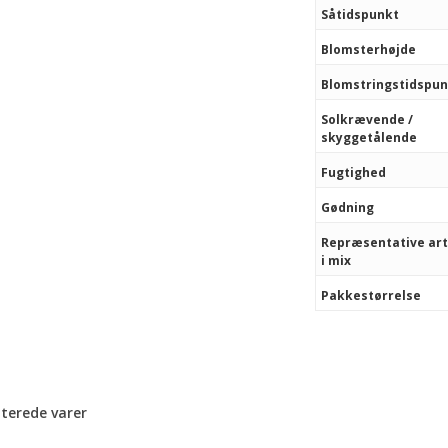
Såtidspunkt
Blomsterhøjde
Blomstringstidspu
Solkrævende /
skyggetålende
Fugtighed
Gødning
Repræsentative ar
i mix
Pakkestørrelse
aterede varer