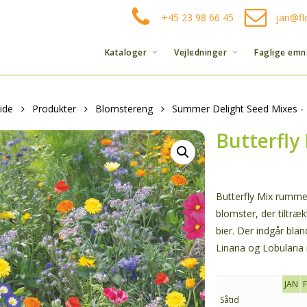
+45 23 98 66 45
jan@fl
Kataloger
Vejledninger
Faglige emn
ide
Produkter
Blomstereng
Summer Delight Seed Mixes - 
Butterfly
Butterfly Mix rumme
blomster, der tiltr
bier. Der indgår bla
Linaria og Lobularia 
JAN
Såtid