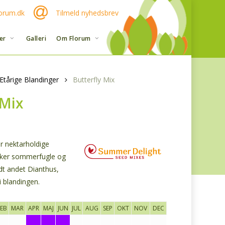
orum.dk
Tilmeld nyhedsbrev
er
Galleri
Om Florum
Etårige Blandinger
Butterfly Mix
 Mix
r nektarholdige
ækker sommerfugle og
ndt andet Dianthus,
i blandingen.
FEB
MAR
APR
MAJ
JUN
JUL
AUG
SEP
OKT
NOV
DEC