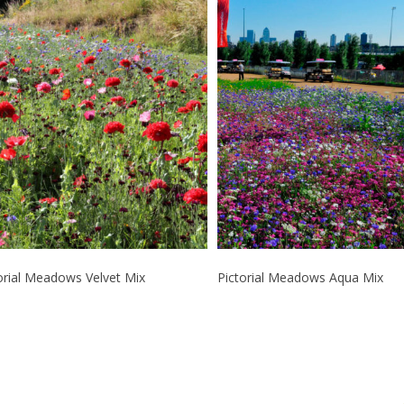
Læs Mere
Læs Mere
orial Meadows Velvet Mix
Pictorial Meadows Aqua Mix