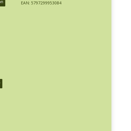
on
EAN: 5797299953084
r