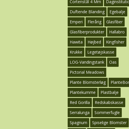
Cortenstål 4 Mm
Daginstituti
Duftende Blanding
Egebalje
Emperi
Flerårig
Glasfiber
Glasfiberprodukter
Hallabro
Hawita
Højbed
Kingfisher
Krukke
Legetøjskasse
LOG-Vandingstank
Oas
Pictorial Meadows
Plante Blomsterløg
PlanteBo
Plantekumme
Plastbalje
Red Gorilla
Redskabskasse
Serralunga
Sommerfugle
Spagnum
Spiselige Blomster