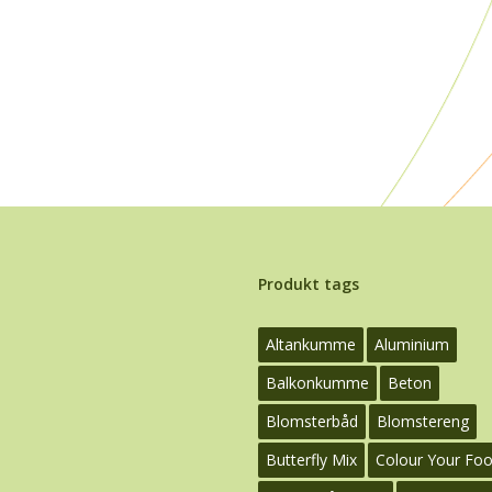
Produkt tags
Altankumme
Aluminium
Balkonkumme
Beton
Blomsterbåd
Blomstereng
Butterfly Mix
Colour Your Fo