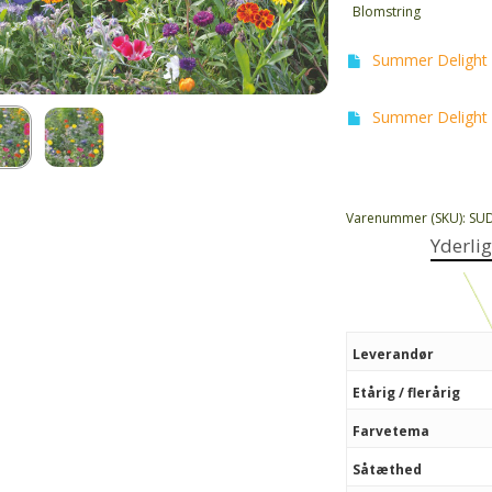
Blomstring
Summer Delight 
Summer Delight 
Varenummer (SKU):
SU
Yderli
Leverandør
Etårig / flerårig
Farvetema
Såtæthed