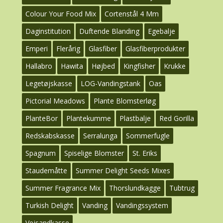
Colour Your Food Mix
Cortenstål 4 Mm
Daginstitution
Duftende Blanding
Egebalje
Emperi
Flerårig
Glasfiber
Glasfiberprodukter
Hallabro
Hawita
Højbed
Kingfisher
Krukke
Legetøjskasse
LOG-Vandingstank
Oas
Pictorial Meadows
Plante Blomsterløg
PlanteBor
Plantekumme
Plastbalje
Red Gorilla
Redskabskasse
Serralunga
Sommerfugle
Spagnum
Spiselige Blomster
St. Eriks
Staudemåtte
Summer Delight Seeds Mixes
Summer Fragrance Mix
Thorslundkagge
Tubtrug
Turkish Delight
Vanding
Vandingssystem
Vejsandkasse