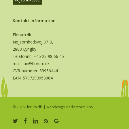
Kontakt information
Florum.dk
Nøjsomhedsvej 37 B,
2800 Lyngby
Telefonnr.:
+45 23 98 66 45
mail:
jan@florum.dk
CVR-nummer: 33956444
EAN: 5797299953084
© 2026 Florum.dk. |
Webdesign Mediestorm ApS
twitter
facebook
linkedin
RSS
google-
plus