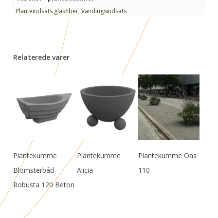
Planteindsats glasfiber, Vandingsindsats
Relaterede varer
Læs Mere
Læs Mere
Læs Mere
Plantekumme
Plantekumme
Plantekumme Oas
Blomsterbåd
Alicia
110
Robusta 120 Beton