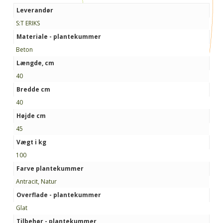
Leverandør
S:T ERIKS
Materiale - plantekummer
Beton
Længde, cm
40
Bredde cm
40
Højde cm
45
Vægt i kg
100
Farve plantekummer
Antracit, Natur
Overflade - plantekummer
Glat
Tilbehør - plantekummer