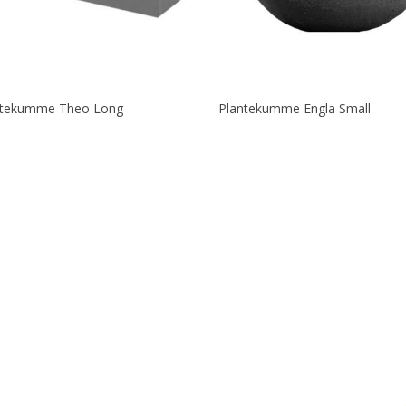
Læs Mere
Læs Mere
ntekumme Theo Long
Plantekumme Engla Small