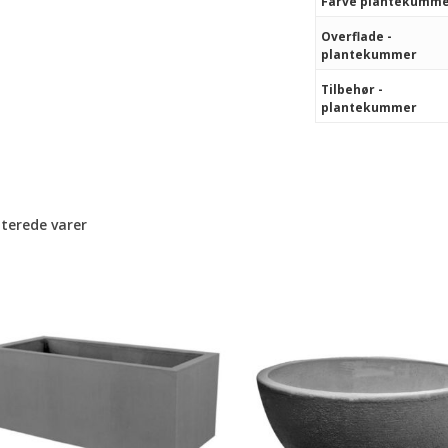
Farve plantekumm
Overflade -
plantekummer
Tilbehør -
plantekummer
aterede varer