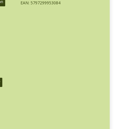
on
EAN: 5797299953084
r