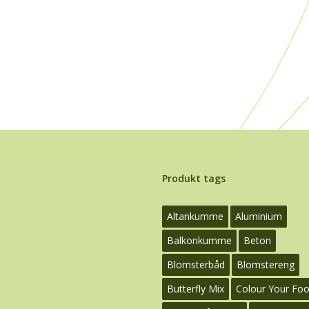
Produkt tags
Altankumme
Aluminium
Balkonkumme
Beton
Blomsterbåd
Blomstereng
Butterfly Mix
Colour Your Fo