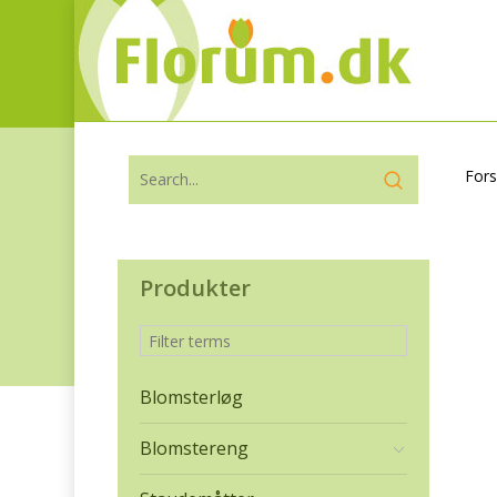
Fors
Produkter
Blomsterløg
Blomstereng