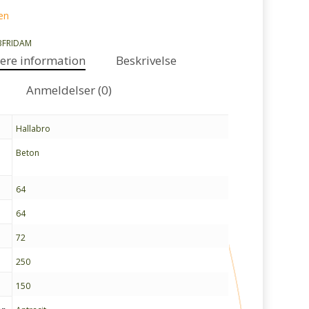
en
BFRIDAM
gere information
Beskrivelse
Anmeldelser (0)
Hallabro
Beton
64
64
72
250
150