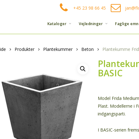
+45 23 98 66 45
jan@fl
Kataloger
Vejledninger
Faglige emn
ide
Produkter
Plantekummer
Beton
Plantekumme Fri
Planteku
BASIC
Model Frida Medium 
Plast. Modellerne i 
indgangsparti.
I BASIC-serien frem