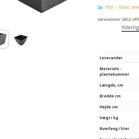
PDF – Basic seri
Varenummer (SKU):
HP
Yderli
Leverandør
Materiale -
plantekummer
Længde, cm
Bredde cm
Højde cm
Vægt i kg
Rumfang i liter