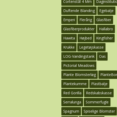
Cortenstål 4 Mm
Daginstituti
Duftende Blanding
Egebalje
Emperi
Flerårig
Glasfiber
Glasfiberprodukter
Hallabro
Hawita
Højbed
Kingfisher
Krukke
Legetøjskasse
LOG-Vandingstank
Oas
Pictorial Meadows
Plante Blomsterløg
PlanteBo
Plantekumme
Plastbalje
Red Gorilla
Redskabskasse
Serralunga
Sommerfugle
Spagnum
Spiselige Blomster