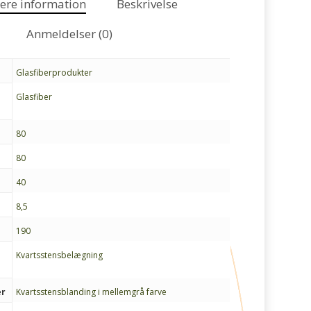
gere information
Beskrivelse
Anmeldelser (0)
Glasfiberprodukter
Glasfiber
80
80
40
8,5
190
Kvartsstensbelægning
er
Kvartsstensblanding i mellemgrå farve