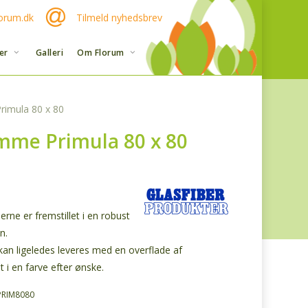
orum.dk
Tilmeld nyhedsbrev
er
Galleri
Om Florum
imula 80 x 80
mme Primula 80 x 80
ne er fremstillet i en robust
on.
an ligeledes leveres med en overflade af
t i en farve efter ønske.
PRIM8080