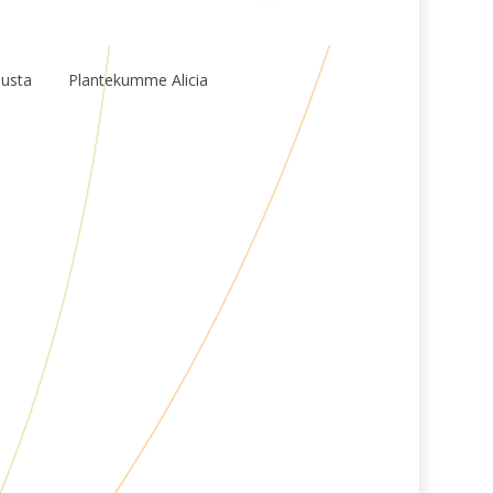
Læs Mere
usta
Plantekumme Alicia