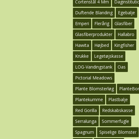
Cortenstål 4 Mm
Daginstituti
Duftende Blanding
Egebalje
Emperi
Flerårig
Glasfiber
Glasfiberprodukter
Hallabro
Hawita
Højbed
Kingfisher
Krukke
Legetøjskasse
LOG-Vandingstank
Oas
Pictorial Meadows
Plante Blomsterløg
PlanteBo
Plantekumme
Plastbalje
Red Gorilla
Redskabskasse
Serralunga
Sommerfugle
Spagnum
Spiselige Blomster