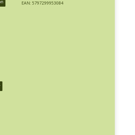
on
EAN: 5797299953084
r