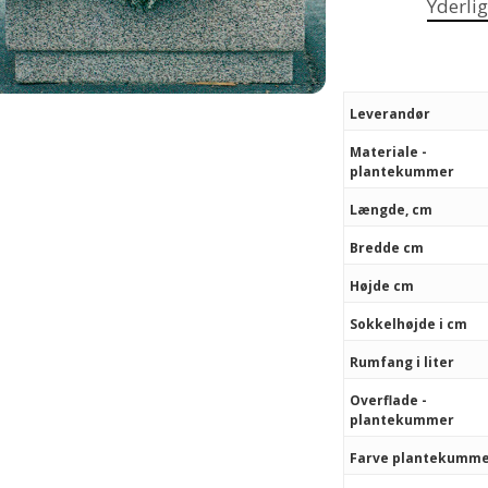
Yderli
Leverandør
Materiale -
plantekummer
Længde, cm
Bredde cm
Højde cm
Sokkelhøjde i cm
Rumfang i liter
Overflade -
plantekummer
Farve plantekumm