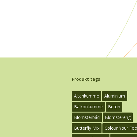
Produkt tags
Altankumme
Aluminium
Balkonkumme
Beton
Blomsterbåd
Blomstereng
Butterfly Mix
Colour Your Fo