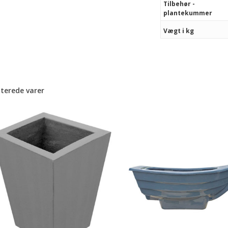
Tilbehør -
plantekummer
Vægt i kg
aterede varer