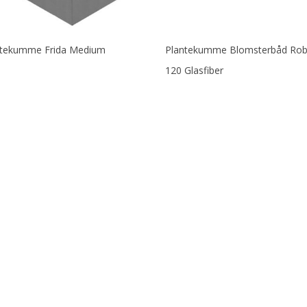
Læs Mere
Læs Mere
ntekumme Frida Medium
Plantekumme Blomsterbåd Rob
120 Glasfiber