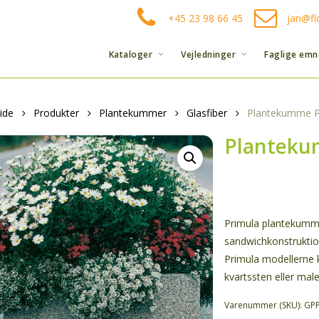
+45 23 98 66 45
jan@fl
Kataloger
Vejledninger
Faglige emn
ide
Produkter
Plantekummer
Glasfiber
Plantekumme Pr
Planteku
Primula plantekummer
sandwichkonstrukti
Primula modellerne k
kvartssten eller male
Varenummer (SKU):
GP