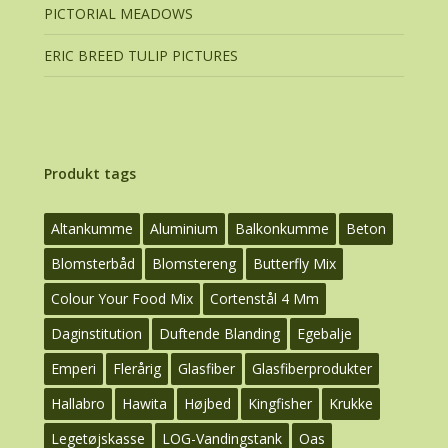
PICTORIAL MEADOWS
ERIC BREED TULIP PICTURES
Produkt tags
Altankumme
Aluminium
Balkonkumme
Beton
Blomsterbåd
Blomstereng
Butterfly Mix
Colour Your Food Mix
Cortenstål 4 Mm
Daginstitution
Duftende Blanding
Egebalje
Emperi
Flerårig
Glasfiber
Glasfiberprodukter
Hallabro
Hawita
Højbed
Kingfisher
Krukke
Legetøjskasse
LOG-Vandingstank
Oas