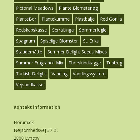
Pictorial Meadows
Plante Blomsterløg
PlanteBor
Plantekumme
Plastbalje
Red Gorilla
Redskabskasse
Serralunga
Sommerfugle
Spagnum
Spiselige Blomster
St. Eriks
Staudemåtte
Summer Delight Seeds Mixes
Summer Fragrance Mix
Thorslundkagge
Tubtrug
Turkish Delight
Vanding
Vandingssystem
Vejsandkasse
Kontakt information
Florum.dk
Nøjsomhedsvej 37 B,
2800 Lyngby