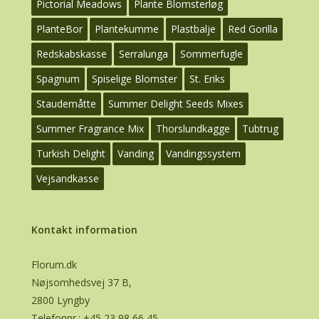
Pictorial Meadows
Plante Blomsterløg
PlanteBor
Plantekumme
Plastbalje
Red Gorilla
Redskabskasse
Serralunga
Sommerfugle
Spagnum
Spiselige Blomster
St. Eriks
Staudemåtte
Summer Delight Seeds Mixes
Summer Fragrance Mix
Thorslundkagge
Tubtrug
Turkish Delight
Vanding
Vandingssystem
Vejsandkasse
Kontakt information
Florum.dk
Nøjsomhedsvej 37 B,
2800 Lyngby
Telefonnr.:
+45 23 98 66 45