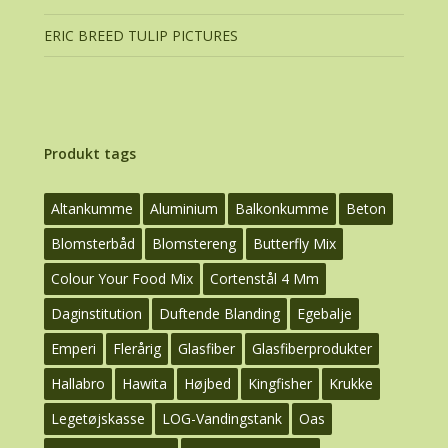
ERIC BREED TULIP PICTURES
Produkt tags
Altankumme
Aluminium
Balkonkumme
Beton
Blomsterbåd
Blomstereng
Butterfly Mix
Colour Your Food Mix
Cortenstål 4 Mm
Daginstitution
Duftende Blanding
Egebalje
Emperi
Flerårig
Glasfiber
Glasfiberprodukter
Hallabro
Hawita
Højbed
Kingfisher
Krukke
Legetøjskasse
LOG-Vandingstank
Oas