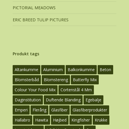
PICTORIAL MEADOWS
ERIC BREED TULIP PICTURES
Produkt tags
Altankumme
Aluminium
Balkonkumme
Beton
Blomsterbåd
Blomstereng
Butterfly Mix
Colour Your Food Mix
Cortenstål 4 Mm
Daginstitution
Duftende Blanding
Egebalje
Emperi
Flerårig
Glasfiber
Glasfiberprodukter
Hallabro
Hawita
Højbed
Kingfisher
Krukke