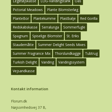
Legetøjskasse
LOG-Vandingstank
Oas
Pictorial Meadows
Plante Blomsterløg
PlanteBor
Plantekumme
Plastbalje
Red Gorilla
Redskabskasse
Serralunga
Sommerfugle
Spagnum
Spiselige Blomster
St. Eriks
Staudemåtte
Summer Delight Seeds Mixes
Summer Fragrance Mix
Thorslundkagge
Tubtrug
Turkish Delight
Vanding
Vandingssystem
Vejsandkasse
Kontakt information
Florum.dk
Nøjsomhedsvej 37 B,