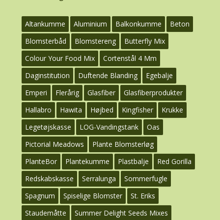
Altankumme
Aluminium
Balkonkumme
Beton
Blomsterbåd
Blomstereng
Butterfly Mix
Colour Your Food Mix
Cortenstål 4 Mm
Daginstitution
Duftende Blanding
Egebalje
Emperi
Flerårig
Glasfiber
Glasfiberprodukter
Hallabro
Hawita
Højbed
Kingfisher
Krukke
Legetøjskasse
LOG-Vandingstank
Oas
Pictorial Meadows
Plante Blomsterløg
PlanteBor
Plantekumme
Plastbalje
Red Gorilla
Redskabskasse
Serralunga
Sommerfugle
Spagnum
Spiselige Blomster
St. Eriks
Staudemåtte
Summer Delight Seeds Mixes