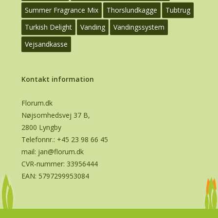
Summer Fragrance Mix
Thorslundkagge
Tubtrug
Turkish Delight
Vanding
Vandingssystem
Vejsandkasse
Kontakt information
Florum.dk
Nøjsomhedsvej 37 B,
2800 Lyngby
Telefonnr.:
+45 23 98 66 45
mail:
jan@florum.dk
CVR-nummer: 33956444
EAN: 5797299953084