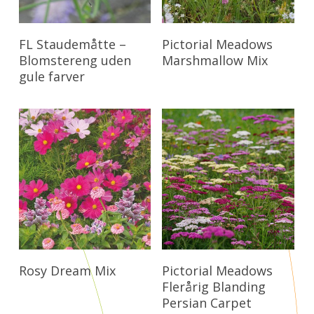
Læs Mere
Læs Mere
FL Staudemåtte –
Pictorial Meadows
Blomstereng uden
Marshmallow Mix
gule farver
Læs Mere
Læs Mere
Rosy Dream Mix
Pictorial Meadows
Flerårig Blanding
Persian Carpet