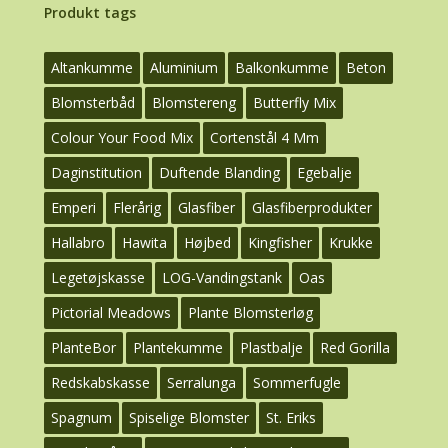
Produkt tags
Altankumme
Aluminium
Balkonkumme
Beton
Blomsterbåd
Blomstereng
Butterfly Mix
Colour Your Food Mix
Cortenstål 4 Mm
Daginstitution
Duftende Blanding
Egebalje
Emperi
Flerårig
Glasfiber
Glasfiberprodukter
Hallabro
Hawita
Højbed
Kingfisher
Krukke
Legetøjskasse
LOG-Vandingstank
Oas
Pictorial Meadows
Plante Blomsterløg
PlanteBor
Plantekumme
Plastbalje
Red Gorilla
Redskabskasse
Serralunga
Sommerfugle
Spagnum
Spiselige Blomster
St. Eriks