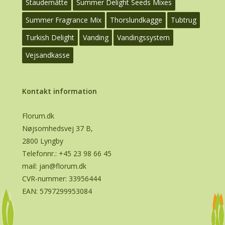
Staudemåtte
Summer Delight Seeds Mixes
Summer Fragrance Mix
Thorslundkagge
Tubtrug
Turkish Delight
Vanding
Vandingssystem
Vejsandkasse
Kontakt information
Florum.dk
Nøjsomhedsvej 37 B,
2800 Lyngby
Telefonnr.:
+45 23 98 66 45
mail:
jan@florum.dk
CVR-nummer: 33956444
EAN: 5797299953084