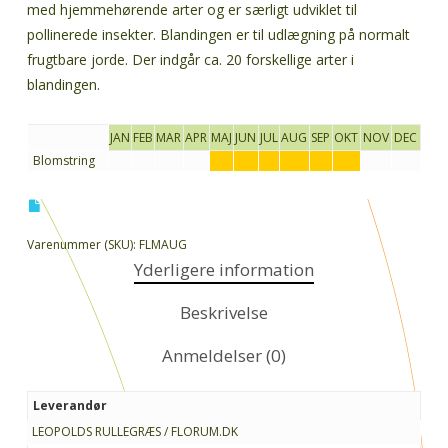
med hjemmehørende arter og er særligt udviklet til
pollinerede insekter. Blandingen er til udlægning på normalt
frugtbare jorde. Der indgår ca. 20 forskellige arter i
blandingen.
JAN
FEB
MAR
APR
MAJ
JUN
JUL
AUG
SEP
OKT
NOV
DEC
Blomstring
Varenummer (SKU):
FLMAUG
Yderligere information
Beskrivelse
Anmeldelser (0)
Leverandør
LEOPOLDS RULLEGRÆS / FLORUM.DK