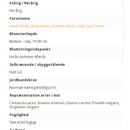
Etårig / flerårig
Flerårig
Farvetema
Hvide farver
,
Rosa farver
,
Violette farver
,
Uden gule farver
Blomsterhøjde
Mellem – Høj, 70-90 cm
Blomstringstidspunkt
Forår-sommer-efterår
Solkrævende / skyggetålende
Fuld sol
Jordbundskrav
Normalt næringsholdig jord
Repræsentative arter i mix
Centaurea jacea, Knautia arvensis, Daucus carota, Prunelle vulgaris,
Origanum vulgare
Fugtighed
Tørt til let fugtigt