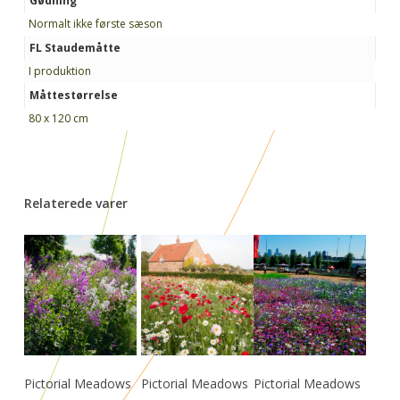
Gødning
Normalt ikke første sæson
FL Staudemåtte
I produktion
Måttestørrelse
80 x 120 cm
Relaterede varer
Læs Mere
Læs Mere
Læs Mere
Pictorial Meadows
Pictorial Meadows
Pictorial Meadows