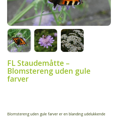
FL Staudemåtte –
Blomstereng uden gule
farver
Blomstereng uden gule farver er en blanding udelukkende