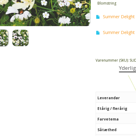
Blomstring
Summer Delight 
Summer Delight 
Varenummer (SKU):
SU
Yderli
Leverandør
Etårig / flerårig
Farvetema
Såtæthed