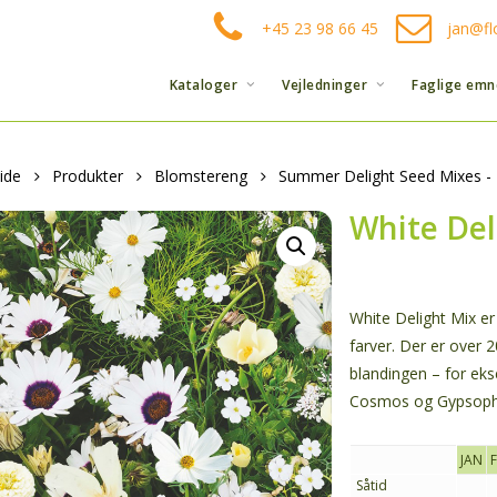
+45 23 98 66 45
jan@fl
Kataloger
Vejledninger
Faglige emn
ide
Produkter
Blomstereng
Summer Delight Seed Mixes - 
White Del
White Delight Mix er 
farver. Der er over 20
blandingen – for e
Cosmos og Gypsophi
JAN
Såtid