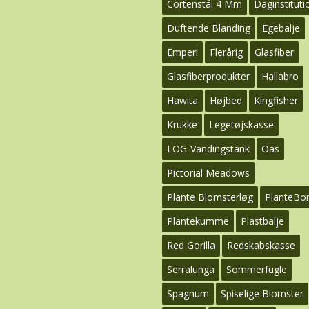
Cortenstål 4 Mm
Daginstituti
Duftende Blanding
Egebalje
Emperi
Flerårig
Glasfiber
Glasfiberprodukter
Hallabro
Hawita
Højbed
Kingfisher
Krukke
Legetøjskasse
LOG-Vandingstank
Oas
Pictorial Meadows
Plante Blomsterløg
PlanteBo
Plantekumme
Plastbalje
Red Gorilla
Redskabskasse
Serralunga
Sommerfugle
Spagnum
Spiselige Blomster