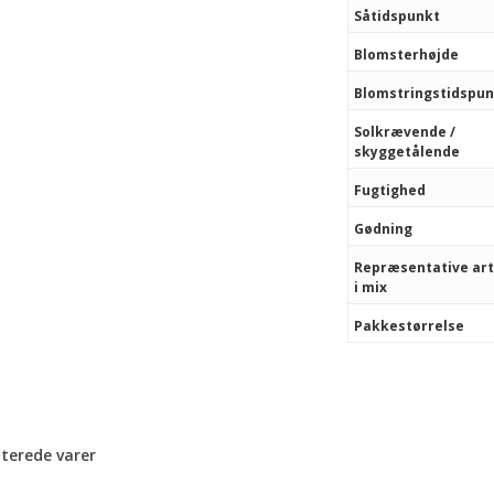
Såtidspunkt
Blomsterhøjde
Blomstringstidspu
Solkrævende /
skyggetålende
Fugtighed
Gødning
Repræsentative ar
i mix
Pakkestørrelse
aterede varer