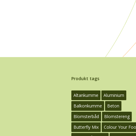
Produkt tags
Altankumme
Aluminium
Balkonkumme
Beton
Blomsterbåd
Blomstereng
Butterfly Mix
Colour Your Fo