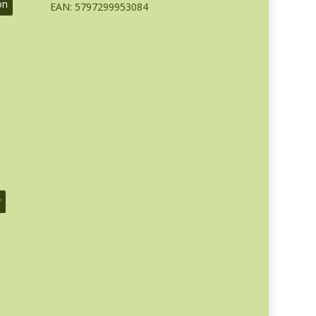
on
EAN: 5797299953084
r