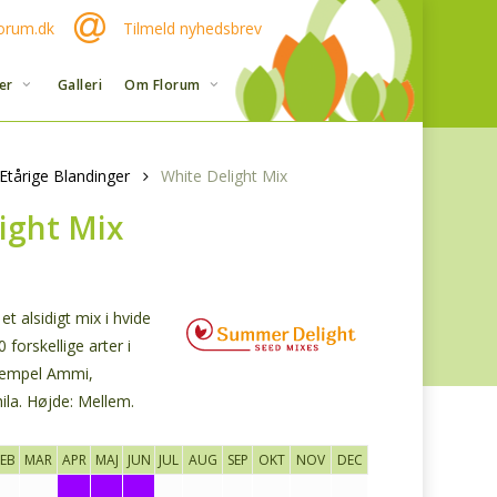
orum.dk
Tilmeld nyhedsbrev
er
Galleri
Om Florum
Etårige Blandinger
White Delight Mix
ight Mix
et alsidigt mix i hvide
 forskellige arter i
ksempel Ammi,
la. Højde: Mellem.
FEB
MAR
APR
MAJ
JUN
JUL
AUG
SEP
OKT
NOV
DEC